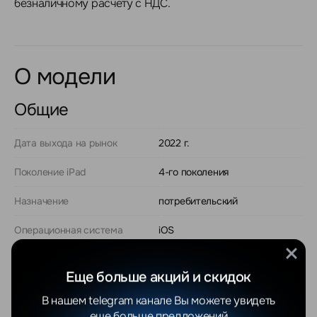
безналичному расчету с НДС.
О модели
Общие
Дата выхода на рынок
2022 г.
Поколение iPad
4-го поколения
Назначение
потребительский
Операционная система
iOS
Версия операционной
iOS 16
системы
Еще больше акций и скидок
В нашем telegram канале Вы можете увидеть
Диагональ экрана
11"
еще больше предложений