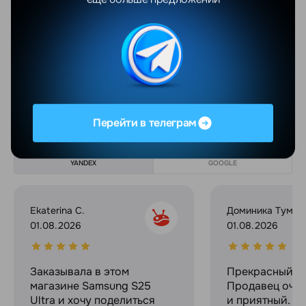
Разрешение экрана
2388x1668
Матрица экрана
IPS
Показать еще
Отзывы
Перейти в телеграм
Все отзывы
YANDEX
GOOGLE
Ekaterina C.
Доминика Тумил
01.08.2026
01.08.2026
Заказывала в этом
Прекрасный ма
магазине Samsung S25
Продавец оче
Ultra и хочу поделиться
и приятный. Д