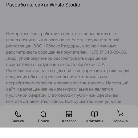
Разработка сайта
Whale Studio
Номер телефона работников местных исполнительных
и распорядительных органов по месту государственной
регистрации ООО «Яблоко Раздора», уполномоченных
рассматривать обращения покупателей: +375 17 348-39-06.
Лицо, уполномоченное рассматривать обращения
покупателей о нарушении их прав: Карпович С.А.
Размещенная на настоящем сайте информация отражена для
получения общего представления потенциальным
потребителем свойств и характеристик товаров. Настоящий
сайт и размещенная на нем информация не является
публичной офертой. С договором публичной оферты вы
можете ознакомиться
здесь
. Все существенные условия
договора купли-продажи утверждаются после согласования
с консультантами.
Звонок
Поиск
Каталог
Контакты
Корзина
Стоимость: