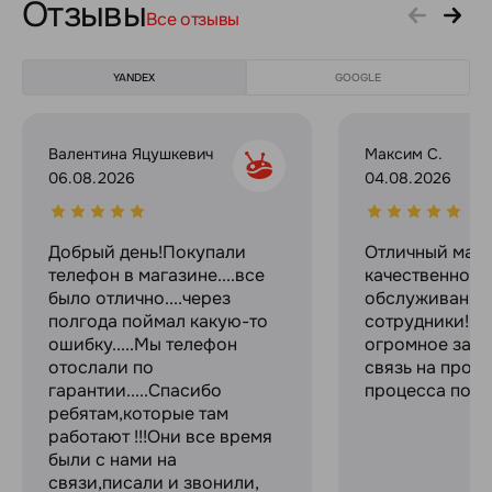
Отзывы
Все отзывы
YANDEX
GOOGLE
Валентина Яцушкевич
Максим С.
06.08.2026
04.08.2026
Добрый день!Покупали
Отличный мага
телефон в магазине....все
качественное
было отлично....через
обслуживание
полгода поймал какую-то
сотрудники! С
ошибку.....Мы телефон
огромное за с
отослали по
связь на прот
гарантии.....Спасибо
процесса поку
ребятам,которые там
работают !!!Они все время
были с нами на
связи,писали и звонили,