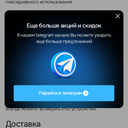
повседневного использования.
Гарантия
Еще больше акций и скидок
Покупая у нас, Вы получаете гарантию качества и
В нашем telegram канале Вы можете увидеть
надежности.
еще больше предложений
На все устройства Apple действует мировая гарантия
12 месяцев, что подтверждает их оригинальность и
соответствие высоким стандартам.
Оригинальность
Забудьте о подделках! Мы работаем только с
Перейти в телеграм
официальными поставщиками и гарантируем 100%
оригинальность продукции Apple. Перед покупкой вы
всегда можете проверить IMEI устройства.
Доставка