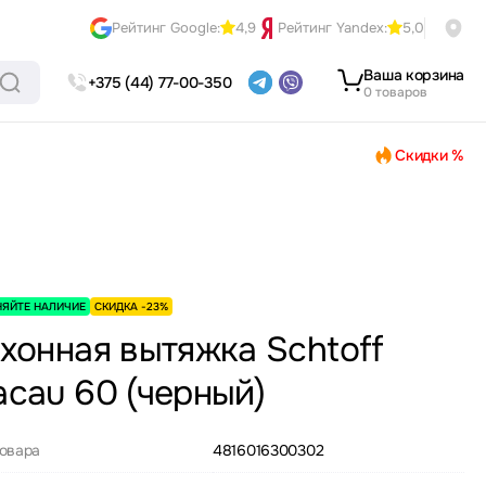
Рейтинг Google:
4,9
Рейтинг Yandex:
5,0
Ваша корзина
+375 (44) 77-00-350
0 товаров
Скидки %
НЯЙТЕ НАЛИЧИЕ
СКИДКА -23%
хонная вытяжка Schtoff
cau 60 (черный)
товара
4816016300302