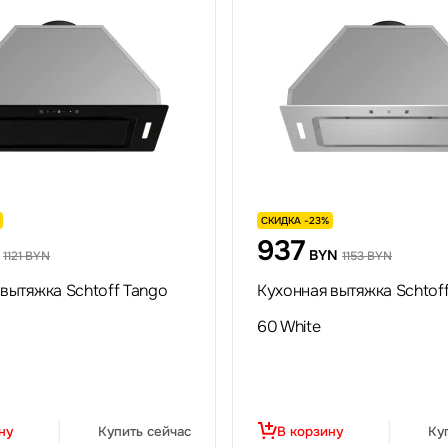
СКИДКА -23%
937
BYN
1121 BYN
1153 BYN
вытяжка Schtoff Tango
Кухонная вытяжка Schtof
60 White
ну
Купить сейчас
В корзину
Ку