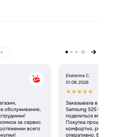
LE
Ekaterina C.
01.08.2026
агазин,
Заказывала в этом магазине
ое обслуживание,
Samsung S25 Ultra и хочу
отрудники!
поделиться впечатлениями.
ромное за сервис
Покупка прошла максимальн
протяжении всего
комфортно, ребята работают
купки!
оперативно. Выдали