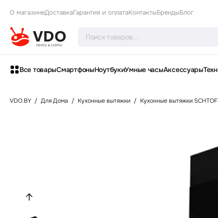
О магазине
Доставка
Гарантия и оплата
Контакты
Бренды
Блог
Все товары
Смартфоны
Ноутбуки
Умные часы
Аксессуары
Техн
VDO.BY
/
Для Дома
/
Кухонные вытяжки
/
Кухонные вытяжки SCHTOF