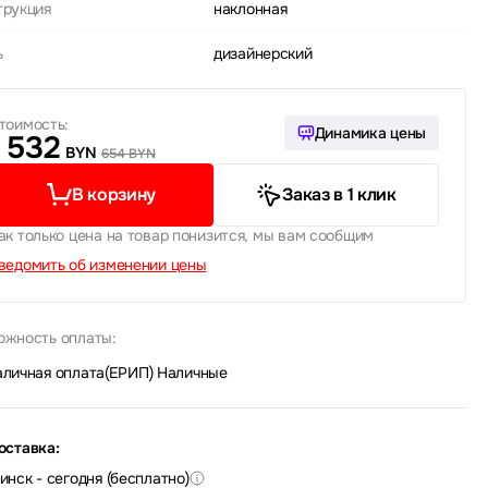
трукция
наклонная
ь
дизайнерский
тоимость:
Динамика цены
532
BYN
654 BYN
В корзину
Заказ в 1 клик
ак только цена на товар понизится, мы вам сообщим
ведомить об изменении цены
ожность оплаты:
аличная оплата(ЕРИП)
|
Наличные
оставка:
инск - сегодня (бесплатно)