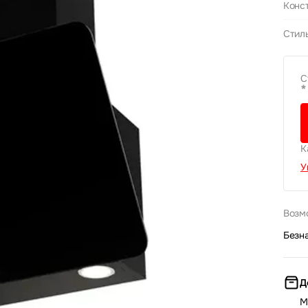
Конс
Стил
С
*
К
У
Возм
Безн
Д
М