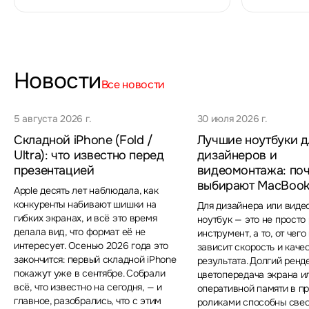
Новости
Все новости
5 августа 2026 г.
30 июля 2026 г.
Складной iPhone (Fold /
Лучшие ноутбуки д
Ultra): что известно перед
дизайнеров и
презентацией
видеомонтажа: по
выбирают MacBook
Apple десять лет наблюдала, как
конкуренты набивают шишки на
Для дизайнера или вид
гибких экранах, и всё это время
ноутбук — это не просто
делала вид, что формат её не
инструмент, а то, от чег
интересует. Осенью 2026 года это
зависит скорость и каче
закончится: первый складной iPhone
результата. Долгий ренд
покажут уже в сентябре. Собрали
цветопередача экрана и
всё, что известно на сегодня, — и
оперативной памяти в пр
главное, разобрались, что с этим
роликами способны свес