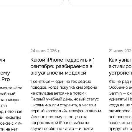
24 июля 2026 г.
21 июля 2026
ля
Какой iPhone подарить к 1
Как узнат
сентября: разбираемся в
активиро
чему
актуальности моделей
устройст
 Pro
1 сентября — один из тех редких
Кто не рад 
поводов, когда покупка смартфона
Особенно ес
еомонтажёра
не откладывается «на потом».
Garmin — о
 рабочий
Первый учебный день, новый статус
удивлять! Н
о напрямую
школьника или студента, а часто и
когда ваше 
ство
первый «взрослый» телефон в жизни.
активирова
ер, неточная
Именно поэтому в конце лета
всё просто: 
ли нехватка
вопрос «какой iPhone выбрать»
закончится 
оекте с 4K-
звучит особенно часто — и почти
придут обно
ти на нет