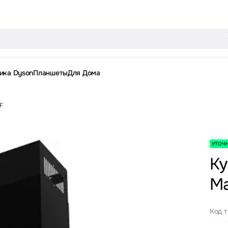
ика Dyson
Планшеты
Для Дома
F
УТОЧ
Ку
Ma
Код 