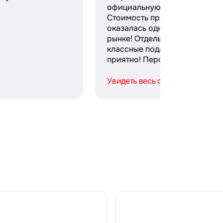
официальную гарантию и чек
Стоимость при этом
оказалась одной из лучших н
рынке! Отдельное спасибо за
классные подарки — безумно
приятно! Персонал ...
Увидеть весь отзыв