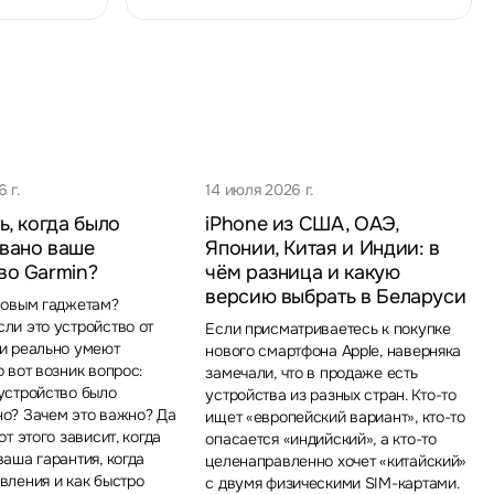
 г.
14 июля 2026 г.
ь, когда было
iPhone из США, ОАЭ,
вано ваше
Японии, Китая и Индии: в
во Garmin?
чём разница и какую
версию выбрать в Беларуси
новым гаджетам?
ли это устройство от
Если присматриваетесь к покупке
ни реально умеют
нового смартфона Apple, наверняка
о вот возник вопрос:
замечали, что в продаже есть
устройство было
устройства из разных стран. Кто-то
но? Зачем это важно? Да
ищет «европейский вариант», кто-то
от этого зависит, когда
опасается «индийский», а кто-то
ваша гарантия, когда
целенаправленно хочет «китайский»
вления и как быстро
с двумя физическими SIM-картами.