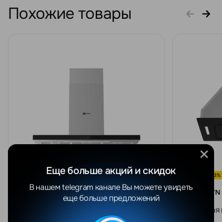
Похожие товары
Еще больше акций и скидок
СКИДКА -23%
Кухонная вытяжка Schtoff Agata TC
911
В нашем telegram канале Вы можете увидеть
BYN
еще больше предложений
900 Black
Кухонная 