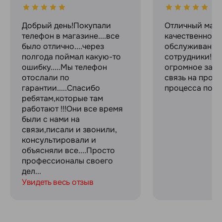
Добрый день!Покупали
Отличный мага
телефон в магазине....все
качественное
было отлично....через
обслуживание
полгода поймал какую-то
сотрудники! С
ошибку.....Мы телефон
огромное за с
отослали по
связь на прот
гарантии.....Спасибо
процесса поку
ребятам,которые там
работают !!!Они все время
были с нами на
связи,писали и звонили,
консультировали и
объясняли все....Просто
профессионалы своего
дел...
Увидеть весь отзыв