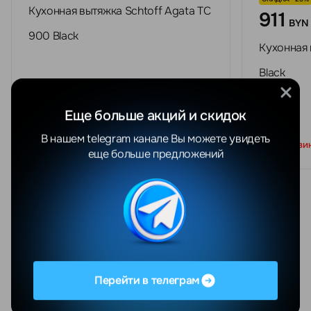
Кухонная вытяжка Schtoff Agata TC
911
BYN
900 Black
Кухонная 
Black
Еще больше акций и скидок
В нашем telegram канале Вы можете увидеть
В корзи
Под заказ
еще больше предложений
Новости
Все
5 августа 2026 г.
Складной iPhone (Fold / Ultra): что известно
Перейти в телеграм
перед презентацией