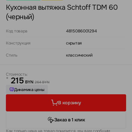
Кухонная вытяжка Schtoff TDM 60
(черный)
Код товара
4815086001294
Конструкция
скрытая
Стиль
классический
Стоимость:
215
*
BYN
264 BYN
Динамика цены
В корзину
Заказ в 1 клик
Как только цена на товар понизится, мы вам сообщим