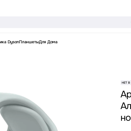
ика Dyson
Планшеты
Для Дома
НЕТ В
Ap
Ал
но