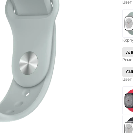
Цвет 
Корп
АЛ
Реме
СИ
Цвет