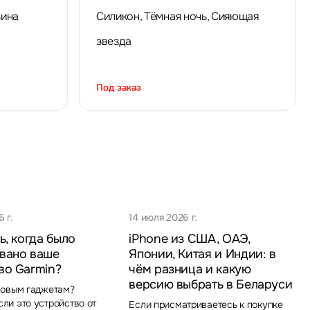
зина
Силикон, Тёмная ночь, Сияющая
звезда
Под заказ
 г.
14 июля 2026 г.
ь, когда было
iPhone из США, ОАЭ,
вано ваше
Японии, Китая и Индии: в
во Garmin?
чём разница и какую
версию выбрать в Беларуси
новым гаджетам?
ли это устройство от
Если присматриваетесь к покупке