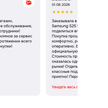
01.08.2026
агазин,
Заказывала в этом магазине
ое обслуживание,
Samsung S25 Ultra и хочу
отрудники!
поделиться впечатлениями.
ромное за сервис
Покупка прошла максимальн
протяжении всего
комфортно, ребята работают
купки!
оперативно. Выдали
официальную гарантию и чек
Стоимость при этом
оказалась одной из лучших н
рынке! Отдельное спасибо за
классные подарки — безумно
приятно! Персонал ...
Увидеть весь отзыв