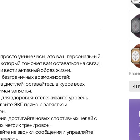
е просто умные часы, это ваш персональный
, который поможет вам оставаться на связи,
и вести активный образ жизни.
Разм
р безграничных возможностей:
a дисплей: оставайтесь в курсе всех
41
мая запястья.
для здоровья: отслеживайте уровень
лайте ЭКГ прямо с запястья и
он.
ия: достигайте новых спортивных целей с
 метрик тренировок.
чайте на звонки, сообщения и управляйте
телефон.