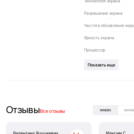
Технология экрана
Разрешение экрана
Частота обновления экр
Яркость экрана
Процессор
Показать еще
Отзывы
Все отзывы
YANDEX
GOOG
Валентина Яцушкевич
Максим С.