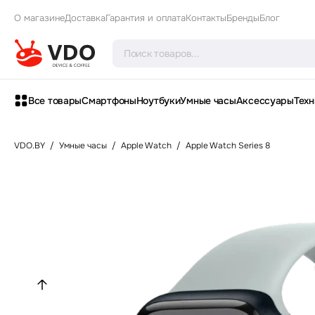
О магазине
Доставка
Гарантия и оплата
Контакты
Бренды
Блог
Все товары
Смартфоны
Ноутбуки
Умные часы
Аксессуары
Техн
VDO.BY
/
Умные часы
/
Apple Watch
/
Apple Watch Series 8