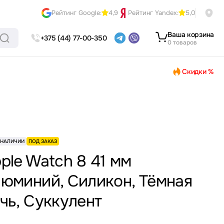
Рейтинг Google:
4,9
Рейтинг Yandex:
5,0
Ваша корзина
+375 (44) 77-00-350
0 товаров
Скидки %
 НАЛИЧИИ
ПОД ЗАКАЗ
ple Watch 8 41 мм
юминий, Силикон, Тёмная
чь, Суккулент