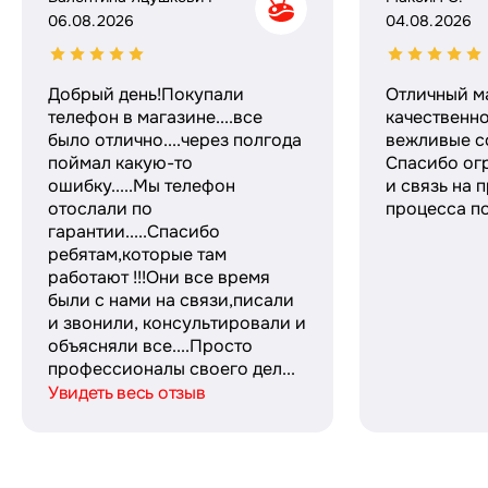
06.08.2026
04.08.2026
Добрый день!Покупали
Отличный м
телефон в магазине....все
качественн
было отлично....через полгода
вежливые с
поймал какую-то
Спасибо ог
ошибку.....Мы телефон
и связь на 
отослали по
процесса по
гарантии.....Спасибо
ребятам,которые там
работают !!!Они все время
были с нами на связи,писали
и звонили, консультировали и
объясняли все....Просто
профессионалы своего дел...
Увидеть весь отзыв