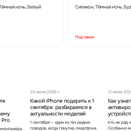
Тёмная ночь, Белый
Силикон, Тёмная ночь, Бу
Под заказ
24 июля 2026 г.
21 июля 2026
ля
Какой iPhone подарить к 1
Как узнат
сентября: разбираемся в
активиро
чему
актуальности моделей
устройст
 Pro
1 сентября — один из тех редких
Кто не рад 
поводов, когда покупка смартфона
Особенно ес
еомонтажёра