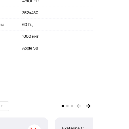
AMOLED
352х430
ана
60 Гц
1000 нит
Apple S8
LE
Ekaterina C.