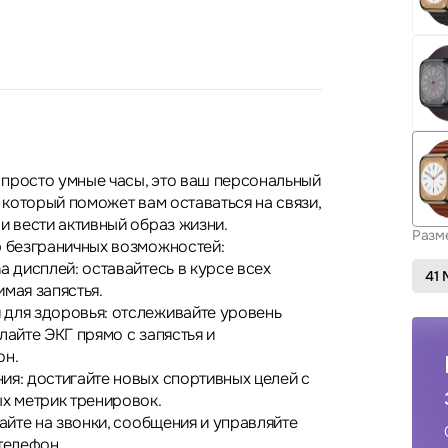
е просто умные часы, это ваш персональный
, который поможет вам оставаться на связи,
и вести активный образ жизни.
Разм
р безграничных возможностей:
a дисплей: оставайтесь в курсе всех
41
мая запястья.
для здоровья: отслеживайте уровень
лайте ЭКГ прямо с запястья и
он.
ия: достигайте новых спортивных целей с
 метрик тренировок.
чайте на звонки, сообщения и управляйте
телефон.