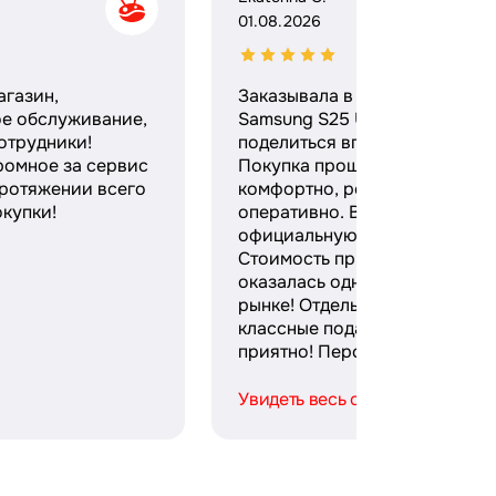
01.08.2026
агазин,
Заказывала в этом магазине
ое обслуживание,
Samsung S25 Ultra и хочу
отрудники!
поделиться впечатлениями.
ромное за сервис
Покупка прошла максимальн
протяжении всего
комфортно, ребята работают
купки!
оперативно. Выдали
официальную гарантию и чек
Стоимость при этом
оказалась одной из лучших н
рынке! Отдельное спасибо за
классные подарки — безумно
приятно! Персонал ...
Увидеть весь отзыв