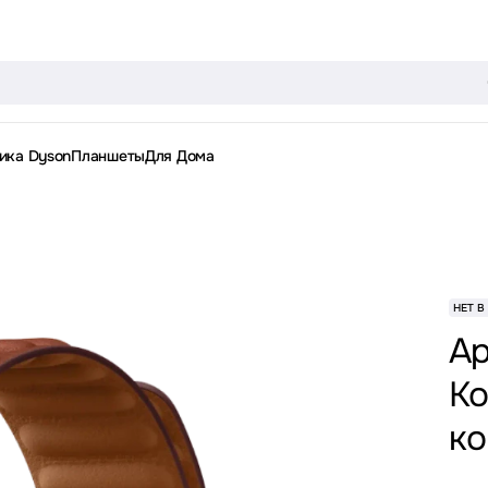
ика Dyson
Планшеты
Для Дома
НЕТ В
Ap
Ко
ко