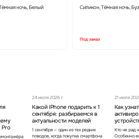
Тёмная ночь, Белый
Силикон, Тёмная ночь, Бу
Под заказ
24 июля 2026 г.
21 июля 2026
ля
Какой iPhone подарить к 1
Как узнат
сентября: разбираемся в
активиро
чему
актуальности моделей
устройст
 Pro
1 сентября — один из тех редких
Кто не рад 
поводов, когда покупка смартфона
Особенно ес
еомонтажёра