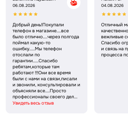
06.08.2026
04.08.2026
Добрый день!Покупали
Отличный м
телефон в магазине....все
качественн
было отлично....через полгода
вежливые с
поймал какую-то
Спасибо ог
ошибку.....Мы телефон
и связь на 
отослали по
процесса по
гарантии.....Спасибо
ребятам,которые там
работают !!!Они все время
были с нами на связи,писали
и звонили, консультировали и
объясняли все....Просто
профессионалы своего дел...
Увидеть весь отзыв