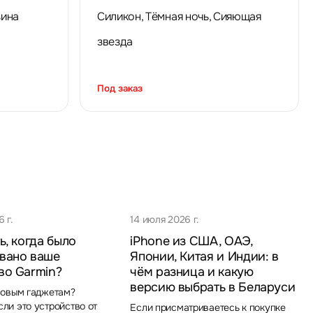
зина
Силикон, Тёмная ночь, Сияющая
звезда
Под заказ
 г.
14 июля 2026 г.
ь, когда было
iPhone из США, ОАЭ,
вано ваше
Японии, Китая и Индии: в
во Garmin?
чём разница и какую
версию выбрать в Беларуси
новым гаджетам?
ли это устройство от
Если присматриваетесь к покупке