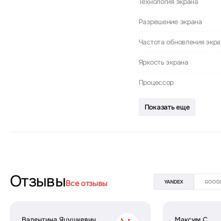
Технология экрана
Разрешение экрана
Частота обновления экр
Яркость экрана
Процессор
Показать еще
Отзывы
Все отзывы
YANDEX
GOOG
Валентина Яцушкевич
Максим С.