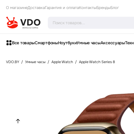
О магазине
Доставка
Гарантия и оплата
Контакты
Бренды
Блог
Все товары
Смартфоны
Ноутбуки
Умные часы
Аксессуары
Техн
VDO.BY
/
Умные часы
/
Apple Watch
/
Apple Watch Series 8