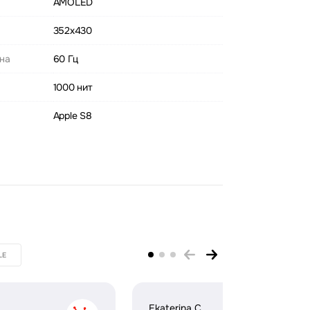
AMOLED
352х430
ана
60 Гц
1000 нит
Apple S8
LE
Ekaterina C.