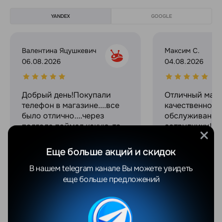
YANDEX
GOOGLE
Валентина Яцушкевич
Максим С.
06.08.2026
04.08.2026
Добрый день!Покупали
Отличный мага
телефон в магазине....все
качественное
было отлично....через
обслуживание
полгода поймал какую-то
сотрудники! С
ошибку.....Мы телефон
огромное за с
отослали по
связь на прот
Еще больше акций и скидок
гарантии.....Спасибо
процесса поку
ребятам,которые там
В нашем telegram канале Вы можете увидеть
работают !!!Они все время
еще больше предложений
были с нами на
связи,писали и звонили,
консультировали и
объясняли все....Просто