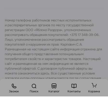
Номер телефона работников местных исполнительных
и распорядительных органов по месту государственной
регистрации ООО «Яблоко Раздора», уполномоченных
рассматривать обращения покупателей: +375 17 348-39-06.
Лицо, уполномоченное рассматривать обращения
покупателей о нарушении их прав: Карпович С.А.
Размещенная на настоящем сайте информация отражена для
получения общего представления потенциальным
потребителем свойств и характеристик товаров. Настоящий
сайт и размещенная на нем информация не является
публичной офертой. С договором публичной оферты вы
можете ознакомиться
здесь
. Все существенные условия
договора купли-продажи утверждаются после согласования
с консультантами.
Звонок
Поиск
Каталог
Контакты
Корзина
Стоимость: