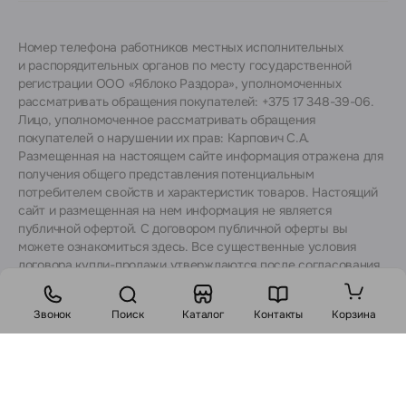
Номер телефона работников местных исполнительных
и распорядительных органов по месту государственной
регистрации ООО «Яблоко Раздора», уполномоченных
рассматривать обращения покупателей: +375 17 348-39-06.
Лицо, уполномоченное рассматривать обращения
покупателей о нарушении их прав: Карпович С.А.
Размещенная на настоящем сайте информация отражена для
получения общего представления потенциальным
потребителем свойств и характеристик товаров. Настоящий
сайт и размещенная на нем информация не является
публичной офертой. С договором публичной оферты вы
можете ознакомиться
здесь
. Все существенные условия
договора купли-продажи утверждаются после согласования
с консультантами.
Звонок
Поиск
Каталог
Контакты
Корзина
Стоимость:
В корзину
Заказ в 1 клик