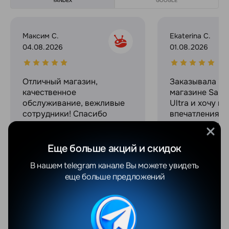
YANDEX
GOOGLE
Максим С.
Ekaterina C.
04.08.2026
01.08.2026
Отличный магазин,
Заказывала в 
качественное
магазине Sams
обслуживание, вежливые
Ultra и хочу п
сотрудники! Спасибо
впечатлениями
огромное за сервис и
прошла макси
связь на протяжении всего
комфортно, ре
процесса покупки!
работают опер
Еще больше акций и скидок
Выдали офици
В нашем telegram канале Вы можете увидеть
гарантию и че
еще больше предложений
при этом оказ
из лучших на р
Отдельное спа
классные пода
безумно прият